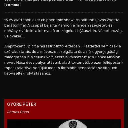
izommal
15 év alatt több ezer chippendale showt csináltunk Havas Zsolttal
barátommal. A csapat bejárta Pannonia minden szegletét, és
néhány kivétellel a környezõ országokat is(Ausztria, Németország,
Szlovákia)...
Alapítóként-, picit a női sztriptíztől eltérően-, kezdettől nem csak a
szórakoztatás, de a művészet szolgálata és a női egyenjogúság
támogatása is a célunk volt, ezért is választottuk a Dance Mission
nevet. Húsz éves pályafutásunk alatt történt több ezer fellépésünk
tapasztalatával segítjük most a fiatalabb generációt az általunk
képviseltek folytatásához.
GYÖRE PÉTER
James Bond