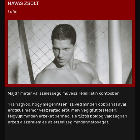
HAVAS ZSOLT
Latin
Majd 1 méter vállszélességű művészi lélek latin köntösben.
"Ha hagyod, hogy megérintsen, szíved minden dobbanásával
erotikus mámor vesz rajtad erőt, mely végigfut testeden,
felgyújt minden érzéket benned, s e tűztől boldog valóságban
érzed a szerelem és az érzékiség mindenhatóságát."