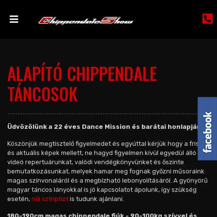
ALAPÍTÓ CHIPPENDALE
TÁNCOSOK
Üdvözölünk a 22 éves Dance Mission és barátai honlapján!
Köszönjük megtisztelő figyelmedet és egyúttal kérjük hogy a friss
és aktuális képek mellett, ne hagyd figyelmen kívül egyedül álló
videó repertuárunkat, valódi vendégkönyvünket és őszinte
bemutatkozásunkat, melyek hamar meg fognak győzni műsoraink
magas színvonaláról és a megbízható lebonyolításáról. A gyönyörű
magyar táncos lányokkal is jó kapcsolatot ápolunk, így szükség
esetén,
női sztriptízt
is tudunk ajánlani.
180-190cm magas chippendale fiúk - 90-100kg szívvel és