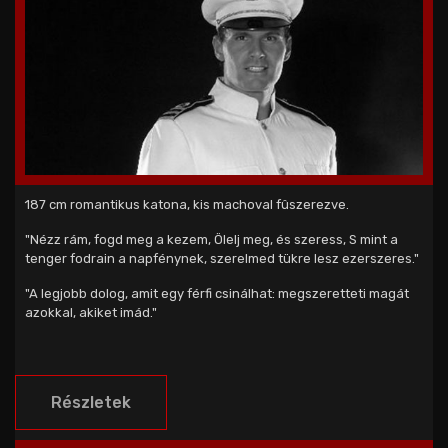
187 cm romantikus katona, kis machoval fûszerezve.
"Nézz rám, fogd meg a kezem, Ölelj meg, és szeress, S mint a
tenger fodrain a napfénynek, szerelmed tükre lesz ezerszeres."
"A legjobb dolog, amit egy férfi csinálhat: megszeretteti magát
azokkal, akiket imád."
Részletek