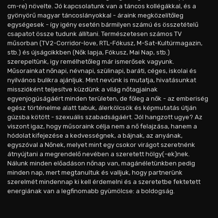
cm-re) növelte. Jó kapcsolatunk van a táncos kollégákkal, és a
gyönyörű magyar táncoslányokkal - áraink megközelítőleg
egységesek - így igény esetén bármilyen számú és összetételű
csapatot össze tudunk állítani. Természetesen számos TV
műsorban (TV2-Corridor-love, RTL-Fókusz, M-Sat-Kultúrmagazin,
stb.) és újságcikkben (Nők lapja, Fókusz, Mai Nap, stb.)
szerepeltünk, igy remélhetőleg már ismerősek vagyunk.
Műsorainkat nőnapi, névnapi, szülinapi, baráti, céges, iskolai és
nyilvános bulikra ajánljuk. Mint nevünk is mutatja, hivatásunkat
misszióként teljesítve küzdünk a világ nőtagjainak
egyenjogúságáért minden területen, de főleg a nők - az emberiség
egész történelme alatt tabuk, álerkölcsök és képmutatás útján
gúzsba kötött - szexuális szabadságáért. Jól hangzott ugye? Az
viszont igaz, hogy műsoraink célja nem a nő felajzása, hanem a
hódolat kifejezése a kedvességnek, a bájnak, az anyának,
egyszóval a Nőnek, melyet mint egy csokor virágot szeretnénk
átnyújtani a megrendelő nevében a szeretett hölgy(-ek)nek.
Nálunk minden előadáson nőnap van, magánéletünkben pedig
minden nap, mert megtanultuk és valljuk, hogy partnerünk
szerelmét mindennap ki kell érdemelni és a szeretetbe fektetett
energiának van a legfinomabb gyümölcse: a boldogság.