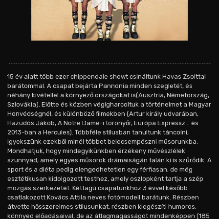
15 év alatt több ezer chippendale showt csináltunk Havas Zsolttal
barátommal. A csapat bejárta Pannonia minden szegletét, és
néhány kivétellel a környező országokat is(Ausztria, Németország,
Szlovákia). Előtte és közben végigharcoltuk a történelmet a Magyar
Honvédségnél, és különböző filmekben (Artur király udvarában,
Hazudós Jákob, A Notre Dame-i toronyőr, Európa Expressz... és
2013-ban a Hercules). Többféle stílusban tanultunk táncolni,
igyekszünk ezekből minél többet belecsempészni műsorunkba.
Mondhatjuk, hogy mindegyikünkben érzékeny művészlélek
szunnyad, amely egyes műsorok drámaiságán talán ki is szűrődik. A
sport és a diéta pedig elengedhetetlen egy férfiasan, de még
esztétikusan kidolgozott testhez, amely oszlopként tartja a szép
mozgás szerkezetét. Kéttagú csapatunkhoz 3 évvel később
csatlakozott Kovács Attila neves fotómodell barátunk. Részben
átvette hősszerelmes stílusunkat, részben kiegészíti humoros,
könnyed előadásaival, de az átlagmagasságot mindenképpen (185